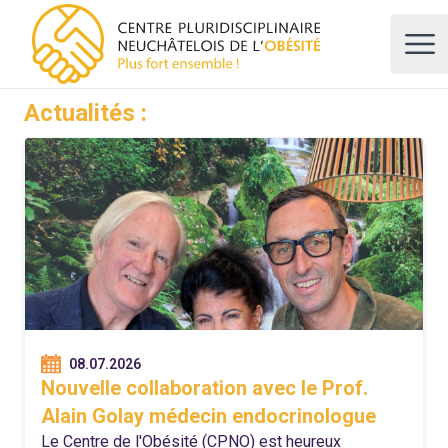
CPNO, centre pluridisciplinaire neuchâtelois de l'obésité
Ope
Actualités :
08.07.2026
Nouvelle collaboration avec le Prof.
Alain Golay médecin endocrinologue
Le Centre de l'Obésité (CPNO) est heureux