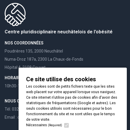
Centre pluridisciplinaire neuchâtelois de l'obésité
NOS COORDONNÉES
Poudrières 135, 2000 Neuchâtel
Numa-Droz 187a, 2300 La Chaux-de-Fonds
Hôpital 4, 2108 Couvet
HORAIRES
Ce site utilise des cookies
10h30-12h00 / 15h30-17h00
Les cookies sont de petits fichiers texte que les sites
web placent sur votre appareil lorsque vous naviguez.
Ce site internet n'utilise pas de cookies afin d'avoir des
NOUS CONTACTER
statistiques de fréquentations (Google et autres). Les
seuls cookies utilisés sont nécessaires pour le bon
Tél. 032 732 98 60
fonctionnement du site et ne sont utiles que le temps
Email : cpno@hin.ch
de votre visite.
Nécessaires
(Required)