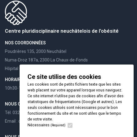
Centre pluridisciplinaire neuchâtelois de l'obésité
NOS COORDONNÉES
Poudrières 135, 2000 Neuchâtel
Numa-Droz 187a, 2300 La Chaux-de-Fonds
Hôpital 4, 2108 Couvet
Ce site utilise des cookies
HORAIRES
Les cookies sont de petits fichiers texte que les sites
10h30-12h00 / 15h30-17h00
web placent sur votre appareil lorsque vous naviguez.
Ce site internet n'utilise pas de cookies afin d'avoir des
statistiques de fréquentations (Google et autres). Les
NOUS CONTACTER
seuls cookies utilisés sont nécessaires pour le bon
Tél. 032 732 98 60
fonctionnement du site et ne sont utiles que le temps
de votre visite.
Email : cpno@hin.ch
Nécessaires
(Required)
NOUS SUIVRE