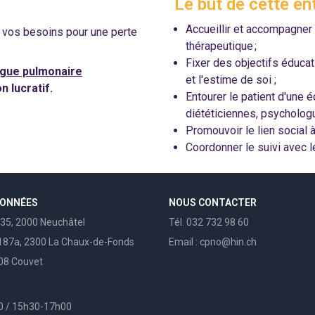
Le but de cette ent
Accueillir et accompagner 
 vos besoins pour une perte
thérapeutique ;
Fixer des objectifs éducat
Ligue pulmonaire
et l'estime de soi ;
n lucratif.
Entourer le patient d'une é
diététiciennes, psycholog
Promouvoir le lien social 
Coordonner le suivi avec 
DONNÉES
NOUS CONTACTER
135, 2000 Neuchâtel
Tél. 032 732 98 60
87a, 2300 La Chaux-de-Fonds
Email : cpno@hin.ch
108 Couvet
0 / 15h30-17h00