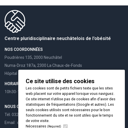
Centre pluridisciplinaire neuchâtelois de l'obésité
NOS COORDONNÉES
Poudrières 135, 2000 Neuchâtel
Numa-Droz 187a, 2300 La Chaux-de-Fonds
Hôpital 4, 2108 Couvet
Ce site utilise des cookies
HORAIRES
Les cookies sont de petits fichiers texte que les sites
10h30-12h00 / 15h30-17h00
web placent sur votre appareil lorsque vous naviguez.
Ce site internet n'utilise pas de cookies afin d'avoir des
statistiques de fréquentations (Google et autres). Les
NOUS CONTACTER
seuls cookies utilisés sont nécessaires pour le bon
Tél. 032 732 98 60
fonctionnement du site et ne sont utiles que le temps
de votre visite.
Email : cpno@hin.ch
Nécessaires
(Required)