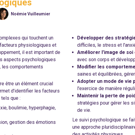
logiques
Noémie Vuilleumier
complexes qui touchent un
Développer des stratégie
 facteurs physiologiques et
difficiles, le stress et l'anx
oppement, il est important de
Améliorer l'image de soi 
les aspects psychologiques
avec son corps et développ
ds, les comportements
Modifier les comporteme
saines et équilibrées, gére
Adopter un mode de vie pl
re être un élément crucial
l'exercice de manière réguli
rmet d'identifier les facteurs
Maintenir la perte de poi
tels que :
stratégies pour gérer les s
xie, boulimie, hyperphagie,
de vie.
Le suivi psychologique se fai
sion, gestion des émotions
une approche pluridisciplinaire
des activités physiques.