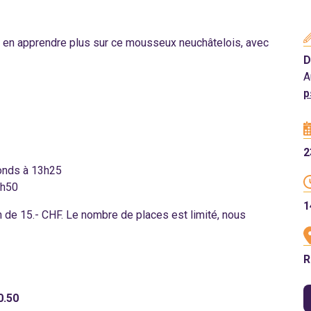
r en apprendre plus sur ce mousseux neuchâtelois, avec
D
A
p
2
Fonds à 13h25
13h50
1
 de 15.- CHF. Le nombre de places est limité, nous
R
0.50