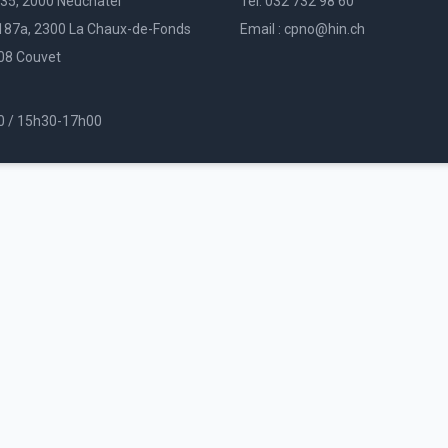
135, 2000 Neuchâtel
Tél. 032 732 98 60
87a, 2300 La Chaux-de-Fonds
Email : cpno@hin.ch
108 Couvet
0 / 15h30-17h00