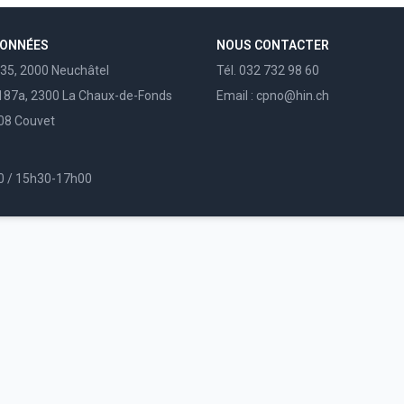
DONNÉES
NOUS CONTACTER
135, 2000 Neuchâtel
Tél. 032 732 98 60
87a, 2300 La Chaux-de-Fonds
Email : cpno@hin.ch
108 Couvet
0 / 15h30-17h00