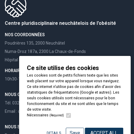
Centre pluridisciplinaire neuchâtelois de l'obésité
NOS COORDONNÉES
Poudrières 135, 2000 Neuchâtel
Numa-Droz 187a, 2300 La Chaux-de-Fonds
Hôpital 4, 2108 Couvet
Ce site utilise des cookies
HORAIRES
Les cookies sont de petits fichiers texte que les sites
10h30-12h00 / 15h30-17h00
web placent sur votre appareil lorsque vous naviguez.
Ce site internet n'utilise pas de cookies afin d'avoir des
statistiques de fréquentations (Google et autres). Les
NOUS CONTACTER
seuls cookies utilisés sont nécessaires pour le bon
Tél. 032 732 98 60
fonctionnement du site et ne sont utiles que le temps
de votre visite.
Email : cpno@hin.ch
Nécessaires
(Required)
NOUS SUIVRE
Save
ACCEPT ALL
DETAILS