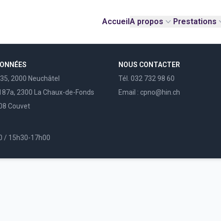
Accueil
A propos
Prestations
DONNÉES
NOUS CONTACTER
135, 2000 Neuchâtel
Tél. 032 732 98 60
87a, 2300 La Chaux-de-Fonds
Email : cpno@hin.ch
108 Couvet
0 / 15h30-17h00